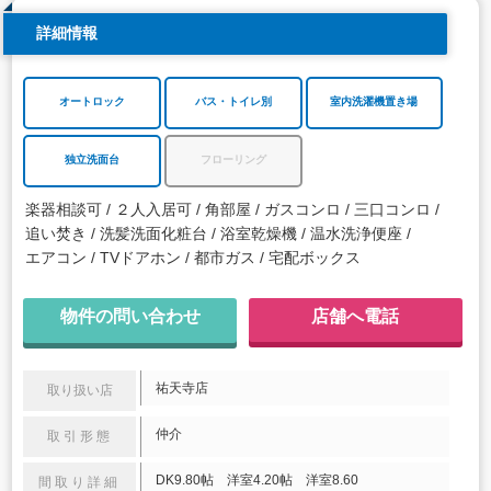
詳細情報
オートロック
バス・トイレ別
室内洗濯機置き場
独立洗面台
フローリング
楽器相談可
２人入居可
角部屋
ガスコンロ
三口コンロ
追い焚き
洗髪洗面化粧台
浴室乾燥機
温水洗浄便座
エアコン
TVドアホン
都市ガス
宅配ボックス
物件の問い合わせ
店舗へ電話
祐天寺店
取り扱い店
仲介
取引形態
DK9.80帖 洋室4.20帖 洋室8.60
間取り詳細