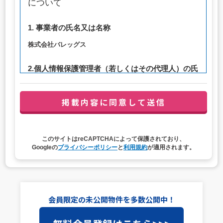
について
1. 事業者の氏名又は名称
株式会社バレッグス
2.個人情報保護管理者（若しくはその代理人）の氏
名又は職名、所属及び連絡先
管理者職名：代表取締役社長
連絡先：privacy@balleggs.co.jp
3. 個人情報の利用目的
このサイトはreCAPTCHAによって保護されており、
（1）お問い合わせ対応（本人への連絡を含む）のため
Googleの
プライバシーポリシー
と
利用規約
が適用されます。
（2）ご相談の対応（本人への連絡を含む）のため
（3）当サイトの各種サービスおよびサービスに関連した
各種情報のメールによるご案内のため
4. 個人情報取扱いの委託
会員限定の未公開物件を多数公開中！
当社は事業運営上、前項利用目的の範囲に限って個人情報
を外部に委託することがあります。この場合、個人情報保