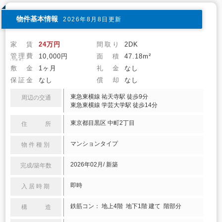
物件基本情報
2026年8月8日更新
家 賃
24万円
間取り
2DK
管理費
10,000円
面 積
47.18m²
(共益費)
敷 金
1ヶ月
礼 金
なし
保証金
なし
償 却
なし
東急東横線 祐天寺駅 徒歩9分
周辺の交通
東急東横線 学芸大学駅 徒歩14分
東京都目黒区 中町2丁目
住 所
マンションタイプ
物件種別
2026年02月/ 新築
完成/築年数
即時
入居時期
鉄筋コン： 地上4階 地下1階 建て 階部分
構 造