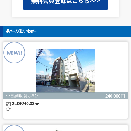
無料会員登録はこちら>>>
護水準の高い委託先を選定し、個人情報の適正管理・機密
保持についての契約を交わし、適切な管理を実施させま
す。
5. 個人情報の開示等の請求
条件の近い物件
ご本人様は、当社に対してご自身の個人情報の開示等（利
用目的の通知、開示、内容の訂正・追加・削除、利用の停
止または消去、第三者への提供の停止）に関して、下記の
当社問合わせ窓口に申し出ることができます。その際、当
社はお客様ご本人を確認させていただいたうえで、合理的
な間内に対応いたします。
【お問合せ窓口】
株式会社バレッグス 個人情報問合せ窓口
住所 東京都目黒区鷹番2-5-21
電話 03-3794-1115
お問合せメールアドレス privacy@balleggs.co.jp
中目黒駅 徒歩8分
240,000円
受付時間：平日10：30～17：00 ※弊社公休日を除く
2LDK/40.33m²
6. 個人情報を提供されることの任意性について
ご本人様が当社に個人情報を提供されるかどうかは任意に
よるものです。