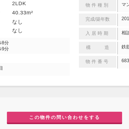
2LDK
り
マ
物件種別
40.33m²
積
20
完成/築年数
金
なし
却
なし
相
入居時期
歩8分
鉄
構 造
歩9分
68
物件番号
目
この物件の問い合わせをする