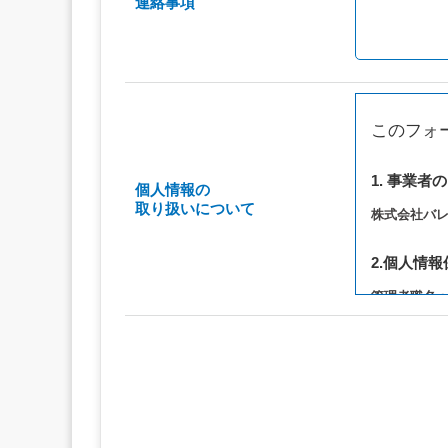
連絡事項
このフォ
1. 事業者
個人情報の
取り扱いについて
株式会社バ
2.個人情
管理者職名
連絡先：privac
3. 個人情
（1）お問い
（2）ご相談
（3）当サ