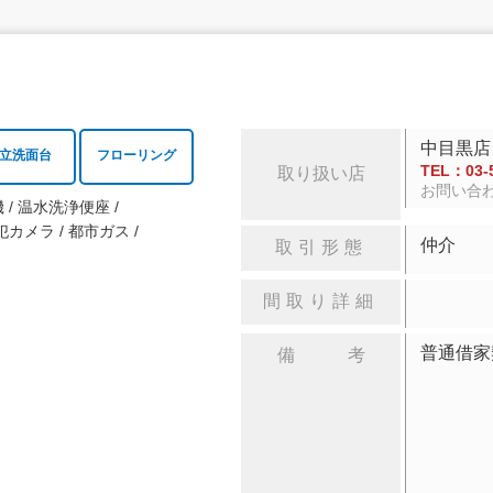
中目黒店
立洗面台
フローリング
TEL：03-5
取り扱い店
お問い合
機
温水洗浄便座
犯カメラ
都市ガス
仲介
取引形態
間取り詳細
普通借家
備 考