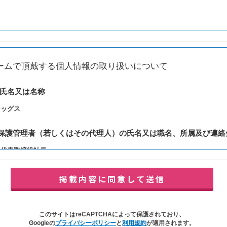
ームで頂戴する個人情報の取り扱いについて
の氏名又は名称
レッグス
報保護管理者（若しくはその代理人）の氏名又は職名、所属及び連絡
：代表取締役社長
y@balleggs.co.jp
報の利用目的
合わせ対応（本人への連絡を含む）のため
の対応（本人への連絡を含む）のため
このサイトはreCAPTCHAによって保護されており、
イトの各種サービスおよびサービスに関連した各種情報のメールによるご案内
Googleの
プライバシーポリシー
と
利用規約
が適用されます。