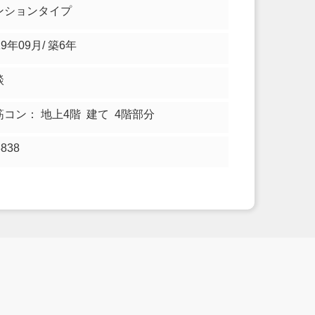
ンションタイプ
19年09月/ 築6年
談
筋コン： 地上4階 建て 4階部分
3838