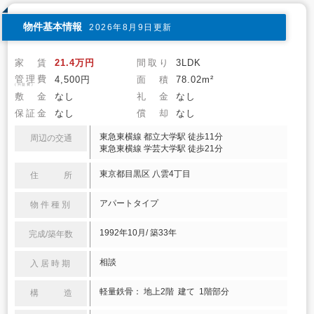
物件基本情報
2026年8月9日更新
家 賃
21.4万円
間取り
3LDK
管理費
4,500円
面 積
78.02m²
(共益費)
敷 金
なし
礼 金
なし
保証金
なし
償 却
なし
東急東横線 都立大学駅 徒歩11分
周辺の交通
東急東横線 学芸大学駅 徒歩21分
東京都目黒区 八雲4丁目
住 所
アパートタイプ
物件種別
1992年10月/ 築33年
完成/築年数
相談
入居時期
軽量鉄骨： 地上2階 建て 1階部分
構 造