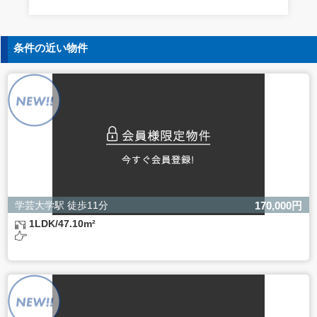
す。
5. 個人情報の開示等の請求
条件の近い物件
ご本人様は、当社に対してご自身の個人情報の開示等（利
用目的の通知、開示、内容の訂正・追加・削除、利用の停
止または消去、第三者への提供の停止）に関して、下記の
当社問合わせ窓口に申し出ることができます。その際、当
社はお客様ご本人を確認させていただいたうえで、合理的
な間内に対応いたします。
【お問合せ窓口】
株式会社バレッグス 個人情報問合せ窓口
住所 東京都目黒区鷹番2-5-21
電話 03-3794-1115
お問合せメールアドレス privacy@balleggs.co.jp
学芸大学駅 徒歩11分
170,000円
受付時間：平日10：30～17：00 ※弊社公休日を除く
1LDK/47.10m²
6. 個人情報を提供されることの任意性について
ご本人様が当社に個人情報を提供されるかどうかは任意に
よるものです。
ただし、必要な項目をいただけない場合、適切な対応がで
きない場合があります。