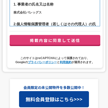
1. 事業者の氏名又は名称
株式会社バレッグス
2.個人情報保護管理者（若しくはその代理人）の氏
名又は職名、所属及び連絡先
管理者職名：代表取締役社長
連絡先：privacy@balleggs.co.jp
3. 個人情報の利用目的
このサイトはreCAPTCHAによって保護されており、
（1）お問い合わせ対応（本人への連絡を含む）のため
Googleの
プライバシーポリシー
と
利用規約
が適用されます。
（2）ご相談の対応（本人への連絡を含む）のため
（3）当サイトの各種サービスおよびサービスに関連した
各種情報のメールによるご案内のため
4. 個人情報取扱いの委託
会員限定の未公開物件を多数公開中！
当社は事業運営上、前項利用目的の範囲に限って個人情報
無料会員登録はこちら>>>
を外部に委託することがあります。この場合、個人情報保
護水準の高い委託先を選定し、個人情報の適正管理・機密
保持についての契約を交わし、適切な管理を実施させま