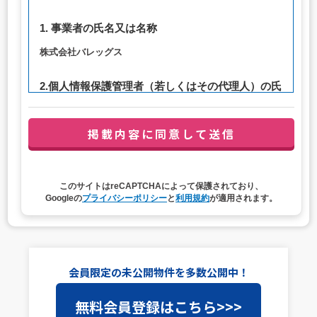
1. 事業者の氏名又は名称
株式会社バレッグス
2.個人情報保護管理者（若しくはその代理人）の氏
名又は職名、所属及び連絡先
管理者職名：代表取締役社長
連絡先：privacy@balleggs.co.jp
3. 個人情報の利用目的
このサイトはreCAPTCHAによって保護されており、
（1）お問い合わせ対応（本人への連絡を含む）のため
Googleの
プライバシーポリシー
と
利用規約
が適用されます。
（2）ご相談の対応（本人への連絡を含む）のため
（3）当サイトの各種サービスおよびサービスに関連した
各種情報のメールによるご案内のため
4. 個人情報取扱いの委託
会員限定の未公開物件を多数公開中！
当社は事業運営上、前項利用目的の範囲に限って個人情報
無料会員登録はこちら>>>
を外部に委託することがあります。この場合、個人情報保
護水準の高い委託先を選定し、個人情報の適正管理・機密