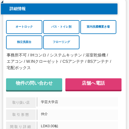
詳細情報
オートロック
バス・トイレ別
室内洗濯機置き場
独立洗面台
フローリング
事務所不可
IHコンロ
システムキッチン
浴室乾燥機
エアコン
W.INクローゼット
CSアンテナ
BSアンテナ
宅配ボックス
物件の問い合わせ
店舗へ電話
学芸大学店
取り扱い店
仲介
取引形態
LDK0.00帖
間取り詳細