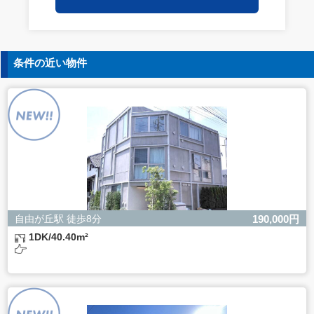
保持についての契約を交わし、適切な管理を実施させま
す。
5. 個人情報の開示等の請求
条件の近い物件
ご本人様は、当社に対してご自身の個人情報の開示等（利
用目的の通知、開示、内容の訂正・追加・削除、利用の停
止または消去、第三者への提供の停止）に関して、下記の
当社問合わせ窓口に申し出ることができます。その際、当
社はお客様ご本人を確認させていただいたうえで、合理的
な間内に対応いたします。
【お問合せ窓口】
株式会社バレッグス 個人情報問合せ窓口
住所 東京都目黒区鷹番2-5-21
電話 03-3794-1115
お問合せメールアドレス privacy@balleggs.co.jp
自由が丘駅 徒歩8分
190,000円
受付時間：平日10：30～17：00 ※弊社公休日を除く
1DK/40.40m²
6. 個人情報を提供されることの任意性について
ご本人様が当社に個人情報を提供されるかどうかは任意に
よるものです。
ただし、必要な項目をいただけない場合、適切な対応がで