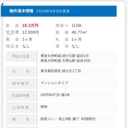
物件基本情報
2026年8月8日更新
家 賃
18.3万円
間取り
1LDK
管理費
12,000円
面 積
46.77m²
(共益費)
敷 金
1ヶ月
礼 金
1ヶ月
保証金
なし
償 却
なし
東急大井町線 緑が丘駅 徒歩1分
周辺の交通
東急大井町線 大岡山駅 徒歩10分
東京都目黒区 緑が丘1丁目
住 所
マンションタイプ
物件種別
2025年07月/ 築1年
完成/築年数
即時
入居時期
鉄筋コン： 地上4階 建て B1階部分
構 造