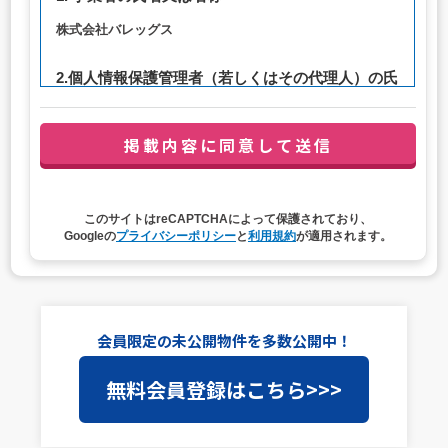
株式会社バレッグス
2.個人情報保護管理者（若しくはその代理人）の氏
名又は職名、所属及び連絡先
管理者職名：代表取締役社長
連絡先：privacy@balleggs.co.jp
3. 個人情報の利用目的
このサイトはreCAPTCHAによって保護されており、
（1）お問い合わせ対応（本人への連絡を含む）のため
Googleの
プライバシーポリシー
と
利用規約
が適用されます。
（2）ご相談の対応（本人への連絡を含む）のため
（3）当サイトの各種サービスおよびサービスに関連した
各種情報のメールによるご案内のため
4. 個人情報取扱いの委託
会員限定の未公開物件を多数公開中！
当社は事業運営上、前項利用目的の範囲に限って個人情報
無料会員登録はこちら>>>
を外部に委託することがあります。この場合、個人情報保
護水準の高い委託先を選定し、個人情報の適正管理・機密
保持についての契約を交わし、適切な管理を実施させま
す。