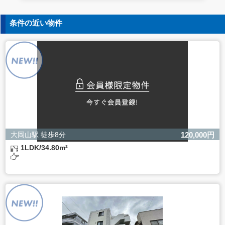
5. 個人情報の開示等の請求
条件の近い物件
ご本人様は、当社に対してご自身の個人情報の開示等（利
用目的の通知、開示、内容の訂正・追加・削除、利用の停
止または消去、第三者への提供の停止）に関して、下記の
当社問合わせ窓口に申し出ることができます。その際、当
社はお客様ご本人を確認させていただいたうえで、合理的
な間内に対応いたします。
【お問合せ窓口】
株式会社バレッグス 個人情報問合せ窓口
住所 東京都目黒区鷹番2-5-21
電話 03-3794-1115
お問合せメールアドレス privacy@balleggs.co.jp
大岡山駅 徒歩8分
120,000円
受付時間：平日10：30～17：00 ※弊社公休日を除く
1LDK/34.80m²
6. 個人情報を提供されることの任意性について
ご本人様が当社に個人情報を提供されるかどうかは任意に
よるものです。
ただし、必要な項目をいただけない場合、適切な対応がで
きない場合があります。