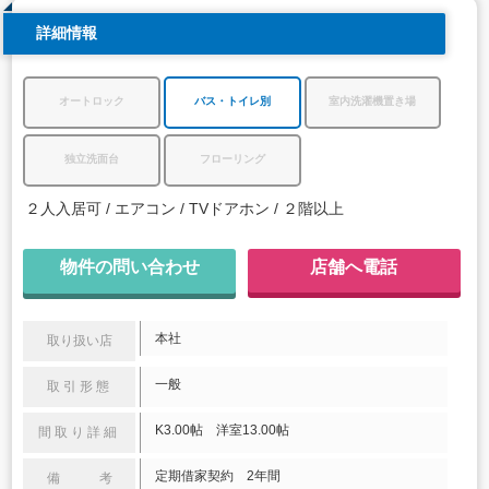
詳細情報
オートロック
バス・トイレ別
室内洗濯機置き場
独立洗面台
フローリング
２人入居可
エアコン
TVドアホン
２階以上
物件の問い合わせ
店舗へ電話
本社
取り扱い店
一般
取引形態
K3.00帖 洋室13.00帖
間取り詳細
定期借家契約 2年間
備 考