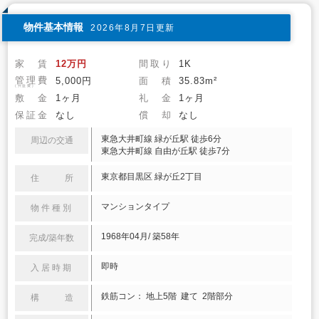
物件基本情報
2026年8月7日更新
家 賃
12万円
間取り
1K
管理費
5,000円
面 積
35.83m²
(共益費)
敷 金
1ヶ月
礼 金
1ヶ月
保証金
なし
償 却
なし
東急大井町線 緑が丘駅 徒歩6分
周辺の交通
東急大井町線 自由が丘駅 徒歩7分
東京都目黒区 緑が丘2丁目
住 所
マンションタイプ
物件種別
1968年04月/ 築58年
完成/築年数
即時
入居時期
鉄筋コン： 地上5階 建て 2階部分
構 造