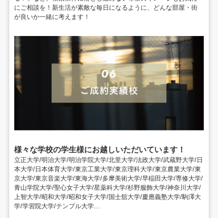
にご相談を！新生活が素敵な毎日にな
るように、どんな部屋・街
が良いか一緒に考えます！
様々な学校の学生様にお越しいただいています！
立正大学/明治大学/明治学院大学/北里大学/法政大学/武蔵野大学/日
本大学/日本体育大学/東京工業大学/東京理科大学/東京農業大学/東
京大学/東京音楽大学/東海大学/多摩美術大学/早稲田大学/専修大学/
青山学院大学/聖心女子大学/星薬科大学/杉野服飾大学/神奈川大学/
上智大学/昭和大学/昭和女子大学/国士舘大学/慶應義塾大学/駒澤大
学/学習院大学/テンプル大学…