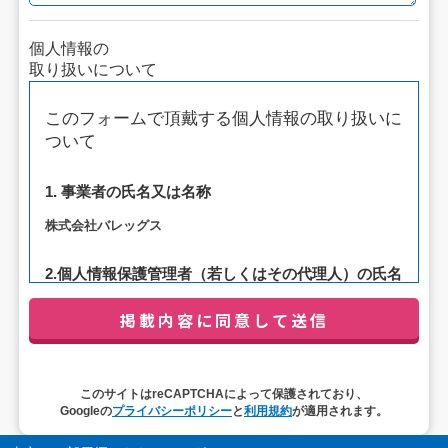
個人情報の
取り扱いについて
このフォームで頂戴する個人情報の取り扱いに
ついて
1. 事業者の氏名又は名称
株式会社バレッグス
2.個人情報保護管理者（若しくはその代理人）の氏名
又は職名、所属及び連絡先
管理者職名：代表取締役社長
連絡先：privacy@balleggs.co.jp
3. 個人情報の利用目的
このサイトはreCAPTCHAによって保護されており、
Googleの
プライバシーポリシー
と
利用規約
が適用されます。
（1）お問い合わせ対応（本人への連絡を含む）のため
（2）ご相談の対応（本人への連絡を含む）のため