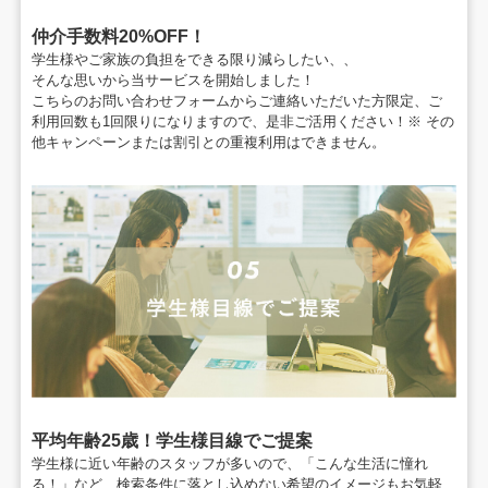
仲介手数料20%OFF！
学生様やご家族の負担をできる限り減らしたい、、
そんな思いから当サービスを開始しました！
こちらのお問い合わせフォームからご連絡いただいた方限定、
ご
利用回数も1回限りになりますので、是非ご活用ください！
※ その
他キャンペーンまたは割引との重複利用はできません。
平均年齢25歳！学生様目線でご提案
学生様に近い年齢のスタッフが多いので、
「こんな生活に憧れ
る！」など、検索条件に落とし込めない
希望のイメージもお気軽