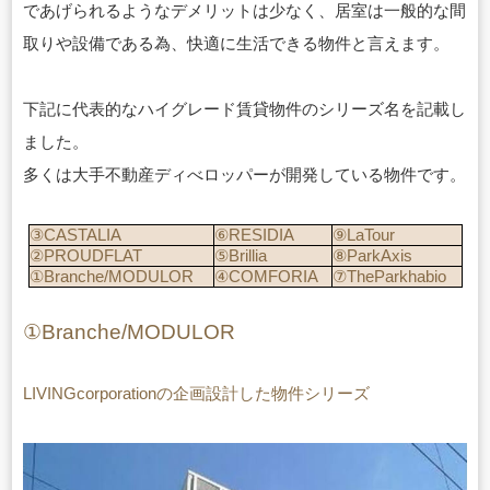
であげられるようなデメリットは少なく、居室は一般的な間
取りや設備である為、快適に生活できる物件と言えます。
下記に代表的なハイグレード賃貸物件のシリーズ名を記載し
ました。
多くは大手不動産ディべロッパーが開発している物件です。
③CASTALIA
⑥RESIDIA
⑨LaTour
②PROUDFLAT
⑤Brillia
⑧ParkAxis
①Branche/MODULOR
④COMFORIA
⑦TheParkhabio
①Branche/MODULOR
LIVINGcorporationの企画設計した物件シリーズ