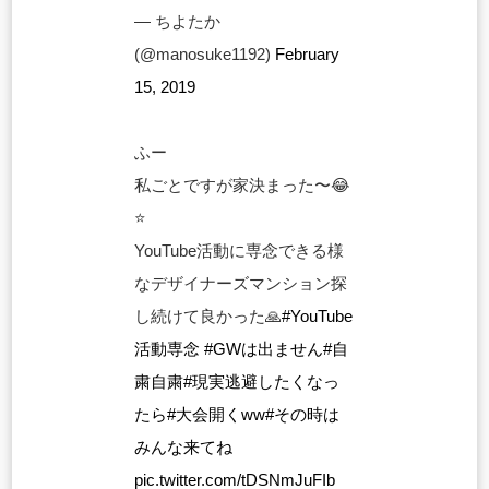
— ちよたか
(@manosuke1192)
February
15, 2019
ふー
私ごとですが家決まった〜😂
⭐️
YouTube活動に専念できる様
なデザイナーズマンション探
し続けて良かった🙏
#YouTube
活動専念
#GWは出ません
#自
粛自粛
#現実逃避したくなっ
たら
#大会開くww
#その時は
みんな来てね
pic.twitter.com/tDSNmJuFIb