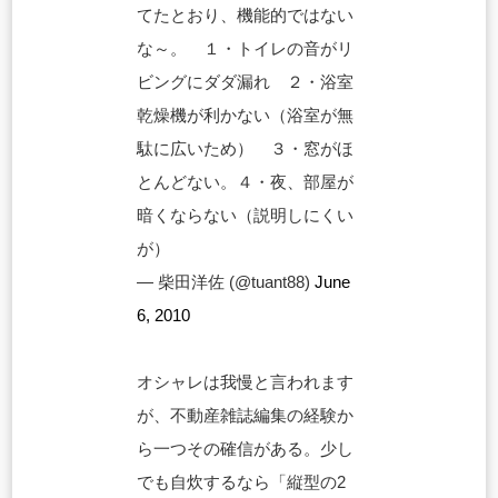
てたとおり、機能的ではない
な～。 １・トイレの音がリ
ビングにダダ漏れ ２・浴室
乾燥機が利かない（浴室が無
駄に広いため） ３・窓がほ
とんどない。４・夜、部屋が
暗くならない（説明しにくい
が）
— 柴田洋佐 (@tuant88)
June
6, 2010
オシャレは我慢と言われます
が、不動産雑誌編集の経験か
ら一つその確信がある。少し
でも自炊するなら「縦型の2