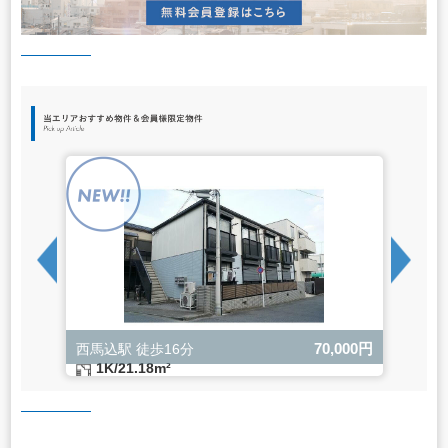
000円
70,000円
西馬込駅 徒歩16分
武蔵
1K/21.18m²