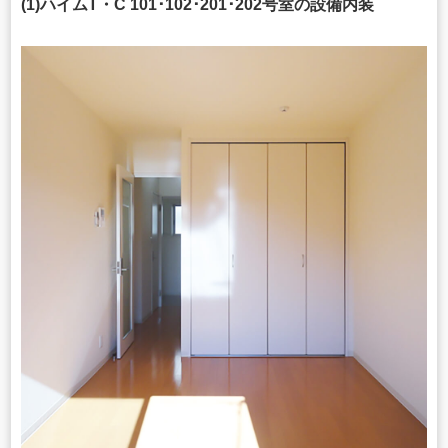
(1)ハイムT・C 101･102･201･202号室の設備内装