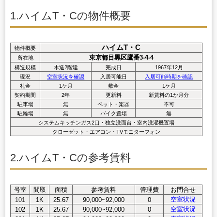
1.ハイムT・Cの物件概要
ハイムT・C
物件概要
東京都目黒区鷹番3-4-4
所在地
構造規模
木造2階建
完成日
1967年12月
現況
空室状況を確認
入居可能日
入居可能時期を確認
礼金
1ケ月
敷金
1ケ月
契約期間
2年
更新料
新賃料の1か月分
駐車場
無
ペット・楽器
不可
駐輪場
無
バイク置場
無
システムキッチンガス2口・独立洗面台・室内洗濯機置場
クローゼット・エアコン・TVモニターフォン
2.ハイムT・Cの参考賃料
号室
間取
面積
参考賃料
管理費
お問合せ
空室状況
101
1K
25.67
90,000~92,000
0
空室状況
102
1K
25.67
90,000~92,000
0