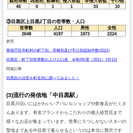
総犯罪数
凶悪犯
粗暴犯
侵入窃盗
非侵入窃盗
その他
45
0
1
1
33
10
③目黒区上目黒2丁目の世帯数・人口
世帯数
人口
男性
女性
2648
4197
1973
2224
参照
警視庁区市町村の町丁別、罪種別及び手口別認知件数(2021)
目黒区：町丁別世帯数および人口表 令和3年度（2021）3月1日
関連記事
目黒区の治安を町名別に調べてみました！
(3)流行の発信地「中目黒駅」
目黒川沿いにはかわいいアパレルショップや飲食店がたくさ
んあります。有名ブランドからこだわりの個人経営店まで
様々なお店が集まっています。世界に５つしかないスタバの
聖地まである中目黒で暮らせるというのは本当に贅沢です