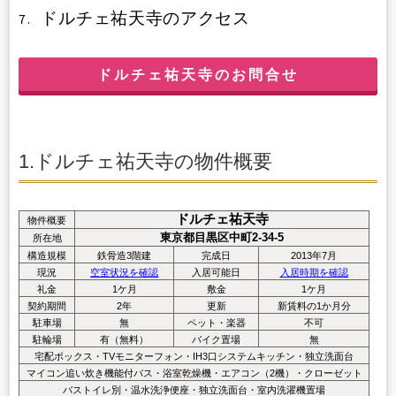
ドルチェ祐天寺のアクセス
7.
ドルチェ祐天寺のお問合せ
1.ドルチェ祐天寺の物件概要
ドルチェ祐天寺
物件概要
東京都目黒区中町2-34-5
所在地
構造規模
鉄骨造3階建
完成日
2013年7月
現況
空室状況を確認
入居可能日
入居時期を確認
礼金
1ケ月
敷金
1ケ月
契約期間
2年
更新
新賃料の1か月分
駐車場
無
ペット・楽器
不可
駐輪場
有（無料）
バイク置場
無
宅配ボックス・TVモニターフォン・IH3口システムキッチン・独立洗面台
マイコン追い炊き機能付バス・浴室乾燥機・エアコン（2機）・クローゼット
バストイレ別・温水洗浄便座・独立洗面台・室内洗濯機置場