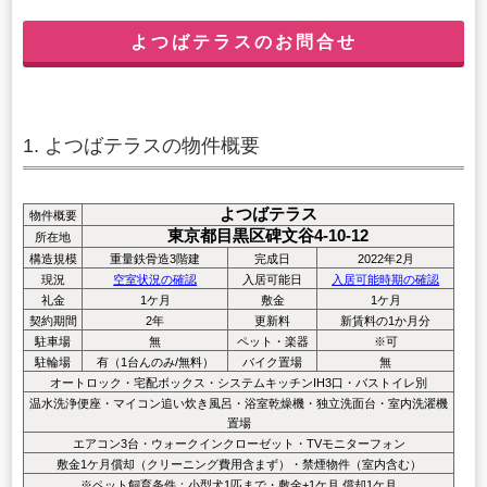
よつばテラスのお問合せ
1. よつばテラスの物件概要
よつばテラス
物件概要
東京都目黒区碑文谷4-10-12
所在地
構造規模
重量鉄骨造3階建
完成日
2022年2月
現況
空室状況の確認
入居可能日
入居可能時期の確認
礼金
1ケ月
敷金
1ケ月
契約期間
2年
更新料
新賃料の1か月分
駐車場
無
ペット・楽器
※可
駐輪場
有（1台んのみ/無料）
バイク置場
無
オートロック・宅配ボックス・システムキッチンIH3口・バストイレ別
温水洗浄便座・マイコン追い炊き風呂・浴室乾燥機・独立洗面台・室内洗濯機
置場
エアコン3台・ウォークインクローゼット・TVモニターフォン
敷金1ケ月償却（クリーニング費用含まず）・禁煙物件（室内含む）
※ペット飼育条件：小型犬1匹まで・敷金+1ケ月 償却1ケ月