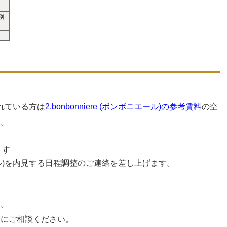
別
討されている方は
2.bonbonniere (ボンボニエール)の参考賃料
の空
い。
ます
ニエール)を内見する日程調整のご連絡を差し上げます。
す。
フにご相談ください。