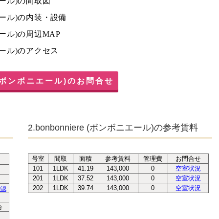
ボニエール)の間取図
ボニエール)の内装・設備
ニエール)の周辺MAP
ボニエール)のアクセス
e (ボンボニエール)のお問合せ
2.bonbonniere (ボンボニエール)の参考賃料
号室
間取
面積
参考賃料
管理費
お問合せ
101
1LDK
41.19
143,000
0
空室状況
201
1LDK
37.52
143,000
0
空室状況
202
1LDK
39.74
143,000
0
空室状況
確認
分