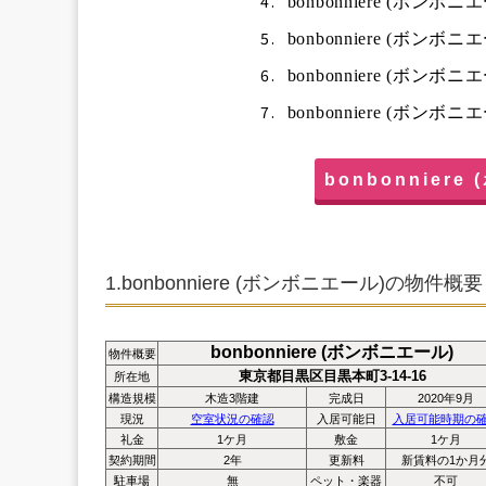
4.
bonbonniere (ボン
5.
bonbonniere (ボン
6.
bonbonniere (ボンボ
7.
bonbonniere (ボン
bonbonnier
1.bonbonniere (ボンボニエール)の物件概要
bonbonniere (ボンボニエール)
物件概要
東
京都目黒区目黒本町3-14-16
所在地
構造規模
木造3階建
完成日
2020年9
月
現況
空室状況の確認
入居可能日
入居可能時期の
礼金
1ケ月
敷金
1ケ月
契約期間
2年
更新料
新賃料の1か月
駐車場
無
ペット・楽器
不可