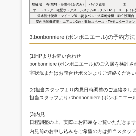
駐輪場
有(無料・各世帯1台のみ)
バイク置場
無
オートロック・宅配ボックス・システムキッチンIH2口・ス・トイレ
温水洗浄便座・マイコン追い焚きバス・浴室乾燥機・独立洗面台
室内洗濯機置場・エアコン2台・収納スペース・TVモニターフォン
3.bonbonniere (ボンボニエール)の予約方法
(1)HPよりお問い合わせ
bonbonniere (ボンボニエール)のご入居を検
室状況またはお問合せボタンよりご連絡くださ
(2)担当スタッフより内見日時調整のご連絡をし
担当スタッフよりパbonbonniere (ボンボ
(3)内見
日程調整の上、実際にお部屋をご覧いただきま
内見前のお申し込みをご希望の方は担当スタッ