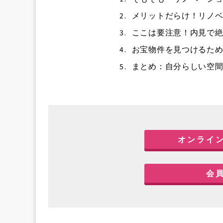
2.
メリットだらけ！リノベ
3.
ここは要注意！内見で
4.
お宝物件を見つけるた
5.
まとめ：自分らしい空
オンライ
会