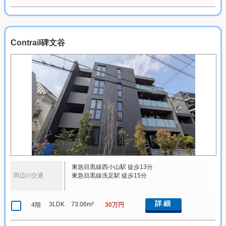
Contrail碑文谷
東急目黒線西小山駅 徒歩13分
周辺の交通
東急目黒線洗足駅 徒歩15分
詳細
3LDK
73.06m²
4階
30万円