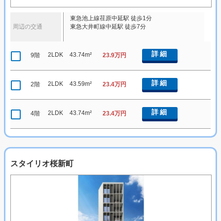
東急池上線荏原中延駅 徒歩1分
周辺の交通
東急大井町線中延駅 徒歩7分
詳細
2LDK
43.74m²
9階
23.9万円
詳細
2LDK
43.59m²
2階
23.4万円
詳細
2LDK
43.74m²
4階
23.4万円
スタイリオ桜新町