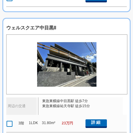
ウェルスクエア中目黒II
東急東横線中目黒駅 徒歩7分
周辺の交通
東急東横線祐天寺駅 徒歩15分
詳細
1LDK
31.80m²
3階
23万円