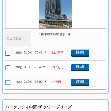
ＪＲ山手線大崎駅 徒歩3分
周辺の交通
詳細
3LDK
70.45m²
20階
53.4万円
詳細
3LDK
70.45m²
20階
53.4万円
詳細
1LDK
38.00m²
15階
27万円
パークシティ中野 ザ タワー ブリーズ