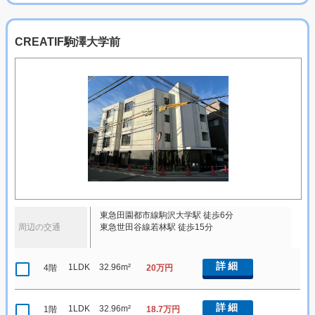
CREATIF駒澤大学前
東急田園都市線駒沢大学駅 徒歩6分
周辺の交通
東急世田谷線若林駅 徒歩15分
詳細
1LDK
32.96m²
4階
20万円
詳細
1LDK
32.96m²
1階
18.7万円