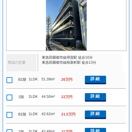
東急田園都市線用賀駅 徒歩10分
周辺の交通
東急田園都市線桜新町駅 徒歩13分
詳細
1LDK
51.39m²
B1階
26万円
詳細
2LDK
44.50m²
1階
22万円
詳細
1LDK
42.62m²
B1階
21.5万円
詳細
2LDK
42.48m²
1階
21万円