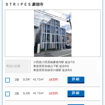
ＳＴＲＩＰＥＳ 豪徳寺
小田急小田原線豪徳寺駅 徒歩7分
周辺の交通
東急世田谷線山下駅 徒歩8分
東急世田谷線宮の坂駅 徒歩8分
詳細
1LDK
41.71m²
1階
19万円
詳細
1LDK
41.71m²
1階
19万円