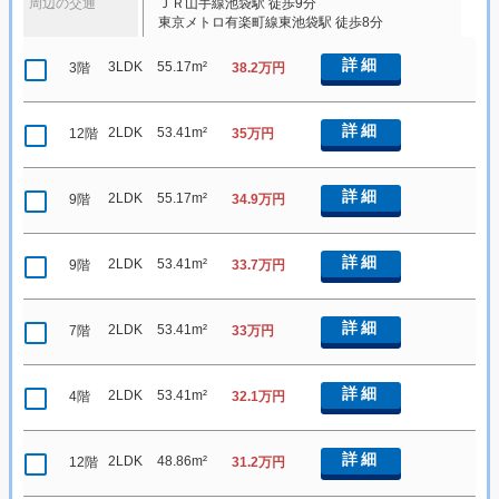
周辺の交通
ＪＲ山手線池袋駅 徒歩9分
東京メトロ有楽町線東池袋駅 徒歩8分
詳細
3LDK
55.17m²
3階
38.2万円
詳細
2LDK
53.41m²
12階
35万円
詳細
2LDK
55.17m²
9階
34.9万円
詳細
2LDK
53.41m²
9階
33.7万円
詳細
2LDK
53.41m²
7階
33万円
詳細
2LDK
53.41m²
4階
32.1万円
詳細
2LDK
48.86m²
12階
31.2万円