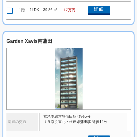
詳細
1LDK
39.86m²
1階
17万円
Garden Xavis南蒲田
京急本線京急蒲田駅 徒歩5分
周辺の交通
ＪＲ京浜東北・根岸線蒲田駅 徒歩12分