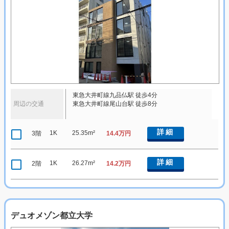
東急大井町線九品仏駅 徒歩4分
周辺の交通
東急大井町線尾山台駅 徒歩8分
詳細
1K
25.35m²
3階
14.4万円
詳細
1K
26.27m²
2階
14.2万円
デュオメゾン都立大学