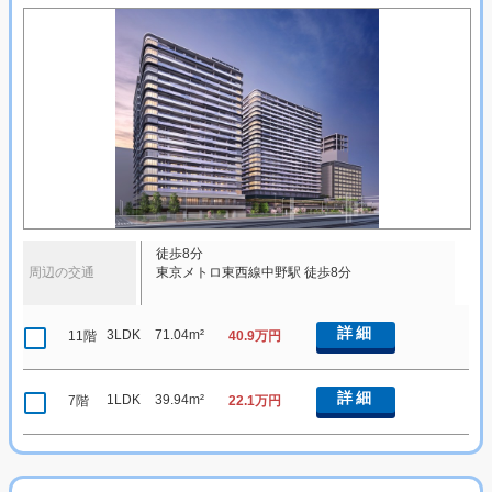
徒歩8分
周辺の交通
東京メトロ東西線中野駅 徒歩8分
詳細
3LDK
71.04m²
11階
40.9万円
詳細
1LDK
39.94m²
7階
22.1万円