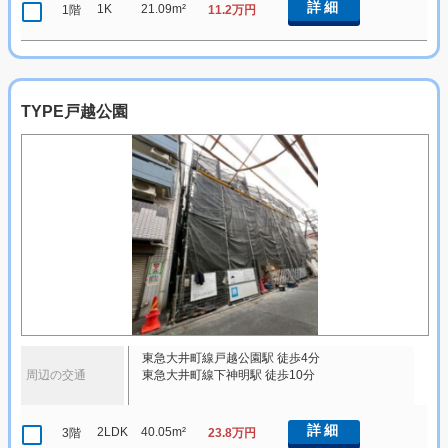
詳細
1K
21.09m²
1階
11.2万円
TYPE戸越公園
東急大井町線戸越公園駅 徒歩4分
周辺の交通
東急大井町線下神明駅 徒歩10分
詳細
2LDK
40.05m²
3階
23.8万円