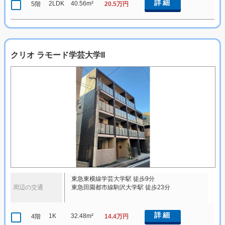
詳細
2LDK
40.56m²
5階
20.5万円
クリオ ラモード学芸大学II
東急東横線学芸大学駅 徒歩9分
周辺の交通
東急田園都市線駒沢大学駅 徒歩23分
詳細
1K
32.48m²
4階
14.4万円