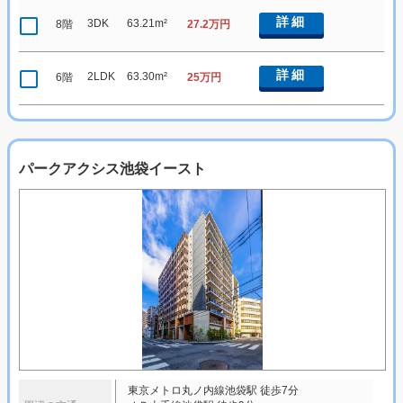
詳細
3DK
63.21m²
8階
27.2万円
詳細
2LDK
63.30m²
6階
25万円
パークアクシス池袋イースト
東京メトロ丸ノ内線池袋駅 徒歩7分