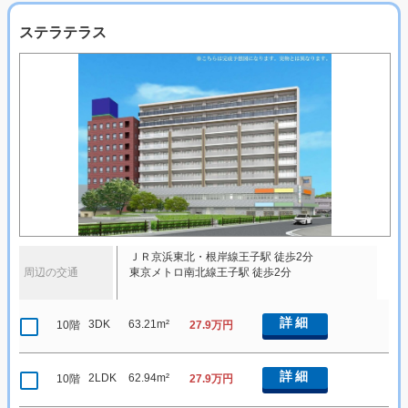
ステラテラス
ＪＲ京浜東北・根岸線王子駅 徒歩2分
周辺の交通
東京メトロ南北線王子駅 徒歩2分
詳細
3DK
63.21m²
10階
27.9万円
詳細
2LDK
62.94m²
10階
27.9万円