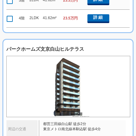
2LDK
41.62m²
3階
23.5万円
詳細
2LDK
41.62m²
4階
23.5万円
パークホームズ文京白山ヒルテラス
都営三田線白山駅 徒歩2分
周辺の交通
東京メトロ南北線本駒込駅 徒歩4分