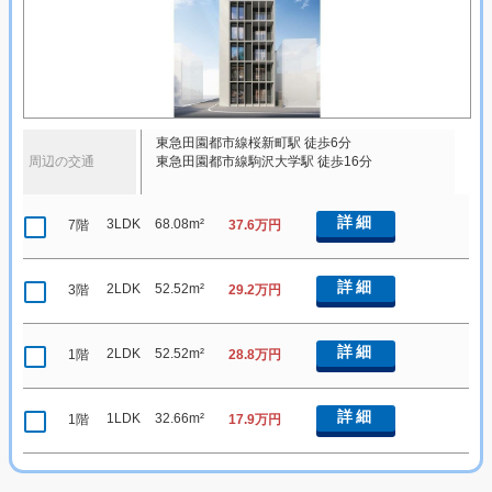
東急田園都市線桜新町駅 徒歩6分
周辺の交通
東急田園都市線駒沢大学駅 徒歩16分
詳細
3LDK
68.08m²
7階
37.6万円
詳細
2LDK
52.52m²
3階
29.2万円
詳細
2LDK
52.52m²
1階
28.8万円
詳細
1LDK
32.66m²
1階
17.9万円