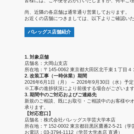
皆様には、ご不便をおかけいたしますが、何卒ご
尚、近隣の各店舗は通常通り営業しております。
お近くの店舗につきましては、以下よりご確認い
バレッグス店舗紹介
1. 対象店舗
店舗名：大岡山支店
所在地：〒145-0062 東京都大田区北千束１丁目４
2. 改装工事（一時休業）期間
2026年6月1日（月） ～ 2026年9月30日（水）予定
※工事の進捗状況により前後する場合がございま
3. 期間中のご対応およびご連絡先
新規のご相談、既にお取引・ご相談中のお客様や
承ります。
【対応窓口】
店舗名：株式会社バレッグス学芸大学本店
所在地：〒152-0002 東京都目黒区鷹番2-5-21（
お電話：03-3794-1112（学芸大学本店 直通）