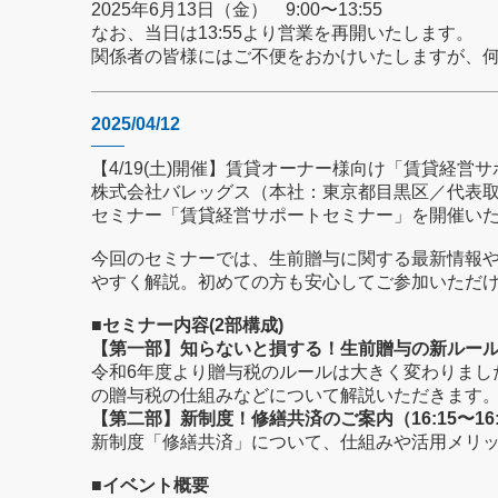
2025年6月13日（金） 9:00〜13:55
なお、当日は13:55より営業を再開いたします。
関係者の皆様にはご不便をおかけいたしますが、
2025/04/12
【4/19(土)開催】賃貸オーナー様向け「賃貸経営
株式会社バレッグス（本社：東京都目黒区／代表
セミナー「賃貸経営サポートセミナー」を開催い
今回のセミナーでは、生前贈与に関する最新情報
やすく解説。初めての方も安心してご参加いただ
■セミナー内容(2部構成)
【第一部】知らないと損する！生前贈与の新ルール（15
令和6年度より贈与税のルールは大きく変わりまし
の贈与税の仕組みなどについて解説いただきます
【第二部】新制度！修繕共済のご案内（16:15〜16:
新制度「修繕共済」について、仕組みや活用メリ
■イベント概要