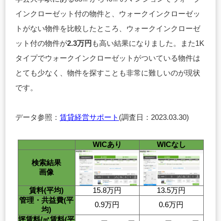
インクローゼット付の物件と、ウォークインクローゼッ
トがない物件を比較したところ、ウォークインクローゼ
ット付の物件が
2.3万円
も高い結果になりました。また1K
タイプでウォークインクローゼットがついている物件は
とても少なく、物件を探すことも非常に難しいのが現状
です。
データ参照：
賃貸経営サポート
(調査日：2023.03.30)
WICあり
WICなし
検索結果
画像
賃料(平均)
15.8万円
13.5万円
管理・共益費(平
0.9万円
0.6万円
均)
坪賃料/㎡賃料(平