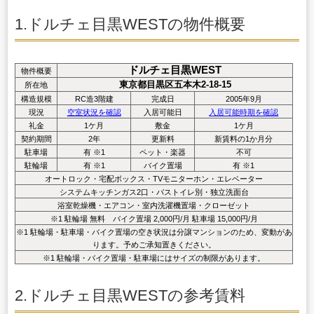
1.ドルチェ目黒WESTの物件概要
ドルチェ目黒WEST
物件概要
東京都目黒区五本木2-18-15
所在地
構造規模
RC造3階建
完成日
2005年9月
現況
空室状況を確認
入居可能日
入居可能時期を確認
礼金
1ケ月
敷金
1ケ月
契約期間
2年
更新料
新賃料の1か月分
駐車場
有 ※1
ペット・楽器
不可
駐輪場
有 ※1
バイク置場
有 ※1
オートロック・宅配ボックス・TVモニターホン・エレベーター
システムキッチンガス2口・バストイレ別・独立洗面台
浴室乾燥機・エアコン・室内洗濯機置場・クローゼット
※1 駐輪場 無料 バイク置場 2,000円/月 駐車場 15,000円/月
※1 駐輪場・駐車場・バイク置場の空き状況は分譲マンションのため、変動があ
ります。予めご承知置きください。
※1 駐輪場・バイク置場・駐車場にはサイズの制限があります。
2.ドルチェ目黒WESTの参考賃料