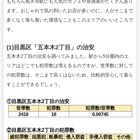
もちろん祐天寺駅にも人気のカフェや居酒屋がたくさんあり
ます。おしゃれで気の利いたお店が多いのに、人がそこまで
多くなく落ち着いた環境なこともこのエリアのいいところで
す。
(1)目黒区「五本木2丁目」の治安
五本木2丁目の治安を調べてみました。
駅から5分圏内のエ
リアはどこでも犯罪数は増えるものですが、世帯数に対して
の犯罪数は、そこまで高くはないため、比較的安心して暮ら
すことができるでしょう。
①目黒区五本木2丁目の治安
世帯数
犯罪数
犯罪数/世帯数
2416
18
0.00745
②目黒区五本木2丁目の犯罪数
総犯罪数
凶悪犯
粗暴犯
侵入窃盗
非侵入窃盗
その他