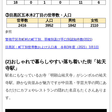
18
0
1
0
11
6
③目黒区五本木2丁目の世帯数・人口
世帯数
人口
男性
女性
2416
3952
1842
2110
参照
警視庁区市町村の町丁別、罪種別及び手口別認知件数(2021)
目黒区：町丁別世帯数および人口表 令和3年度（2021）3月1日
(2
)おしゃれで暮らしやすい落ち着いた街「祐天
寺駅」
駅名にもなっているお寺「明顕山祐天寺」がシンボルの祐天
寺駅。静かな街並みが魅力ですが中目黒・学芸大学の間にあ
るだけにカフェやレストランの隠れた名店もたくさんありま
す。