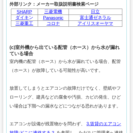
外部リンク：メーカー取扱説明書検索ページ
三菱電機
日立
SHARP
ダイキ
ン
富士通ゼネラル
Panasonic
三菱重工
コロナ
アイリスオーヤマ
(c)室外機から出ている配管（ホース）から水が漏れ
ている場合
室内機の配管（ホース）から水が漏れている場合、配管
（ホース）が故障している可能性が高いです。
放置してしまうとエアコンの故障だけでなく、壁紙やフ
ローリング、建具などの腐食や汚損、カビの発生、ひど
い場合は下階への漏水などにつながる恐れがあります。
エアコンが設備が残置物かを問わず、
3.賃貸のエアコン
故障:どこに連絡する？
を参照し、ただちに管理者へ連絡