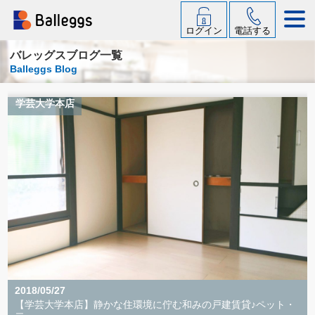
ログイン
電話する
バレッグスブログ一覧
Balleggs Blog
学芸大学本店
2018/05/27
【学芸大学本店】静かな住環境に佇む和みの戸建賃貸♪ペット・