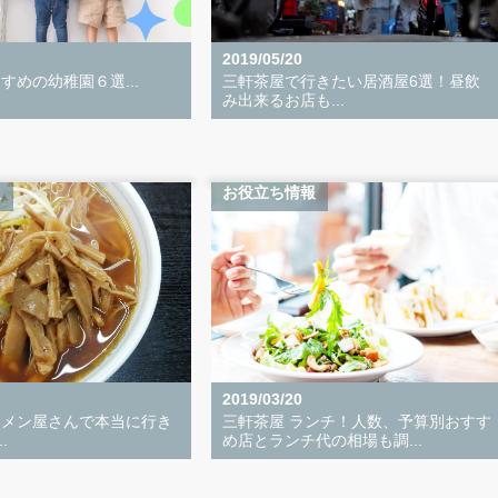
2019/05/20
すめの幼稚園６選...
三軒茶屋で行きたい居酒屋6選！昼飲
み出来るお店も...
報
お役立ち情報
2019/03/20
ーメン屋さんで本当に行き
三軒茶屋 ランチ！人数、予算別おすす
.
め店とランチ代の相場も調...