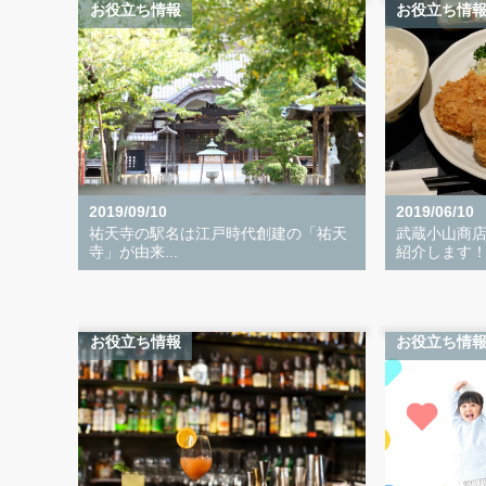
お役立ち情報
お役立ち情
2019/09/10
2019/06/10
祐天寺の駅名は江戸時代創建の「祐天
武蔵小山商
寺」が由来...
紹介します！.
お役立ち情報
お役立ち情