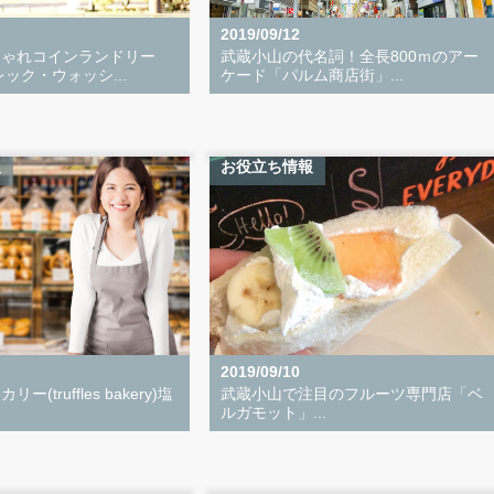
2019/09/12
しゃれコインランドリー
武蔵小山の代名詞！全長800ｍのアー
ック・ウォッシ...
ケード「パルム商店街」...
報
お役立ち情報
2019/09/10
(truffles bakery)塩
武蔵小山で注目のフルーツ専門店「ベ
ルガモット」...