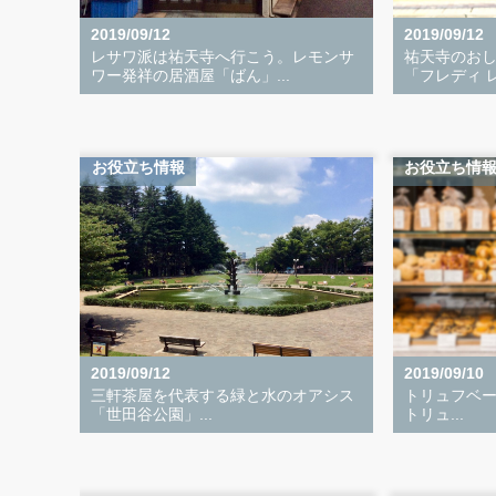
2019/09/12
2019/09/12
レサワ派は祐天寺へ行こう。レモンサ
祐天寺のお
ワー発祥の居酒屋「ばん」...
「フレディ レ
お役立ち情報
お役立ち情
2019/09/12
2019/09/10
三軒茶屋を代表する緑と水のオアシス
トリュフベーカリー
「世田谷公園」...
トリュ...