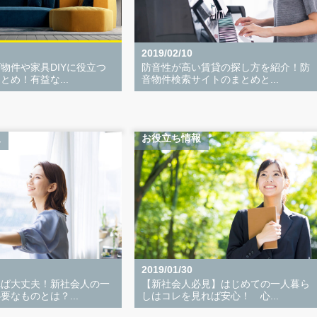
2019/02/10
物件や家具DIYに役立つ
防音性が高い賃貸の探し方を紹介！防
とめ！有益な...
音物件検索サイトのまとめと...
報
お役立ち情報
2019/01/30
れば大丈夫！新社会人の一
【新社会人必見】はじめての一人暮ら
要なものとは？...
しはコレを見れば安心！ 心...