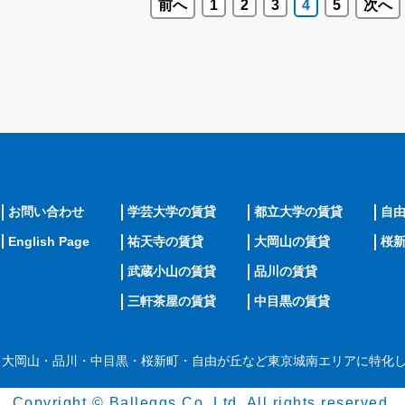
前へ
1
2
3
4
5
次へ
お問い合わせ
学芸大学の賃貸
都立大学の賃貸
自
English Page
祐天寺の賃貸
大岡山の賃貸
桜
武蔵小山の賃貸
品川の賃貸
三軒茶屋の賃貸
中目黒の賃貸
・大岡山・品川・中目黒・桜新町・自由が丘など東京城南エリアに特化
Copyright © Balleggs Co.,Ltd. All rights reserved.